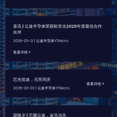
喜讯 | 云途半导体荣获欧菲光2025年度最佳合作
伙伴
2026-03-12 | 云途半导体YTMicro
查看详情
芯光筑途，元宵同庆
查看详情
2026-03-03 | 云途半导体YTMicro
迎除夕 | 芯耀云途，金马当先