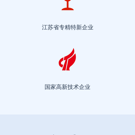
江苏省专精特新企业
国家高新技术企业