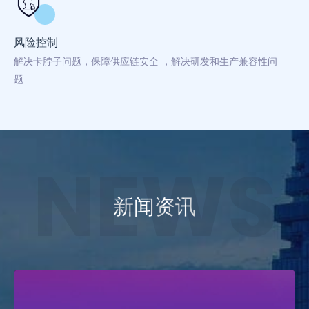
风险控制
解决卡脖子问题，保障供应链安全 ，解决研发和生产兼容性问
题
新闻资讯