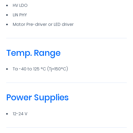
HV LDO
LIN PHY
Motor Pre-driver or LED driver
Temp. Range
Ta -40 to 125 °C (Tj=150°C)
Power Supplies
12-24 V