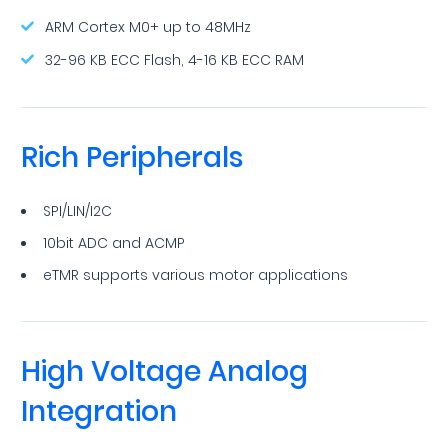
ARM Cortex M0+ up to 48MHz
32-96 KB ECC Flash, 4-16 KB ECC RAM
Rich Peripherals
SPI/LIN/I2C
10bit ADC and ACMP
eTMR supports various motor applications
High Voltage Analog
Integration