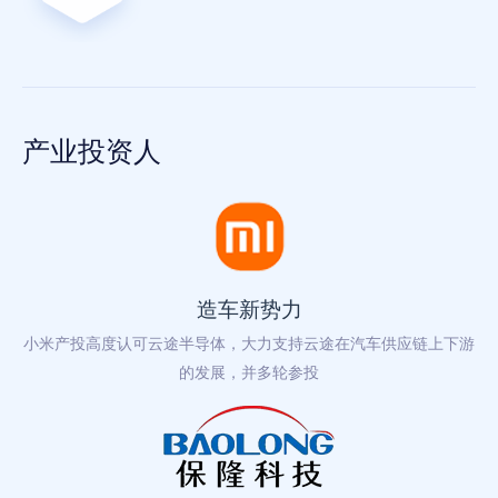
产业投资人
造车新势力
小米产投高度认可云途半导体，大力支持云途在汽车供应链上下游
的发展，并多轮参投