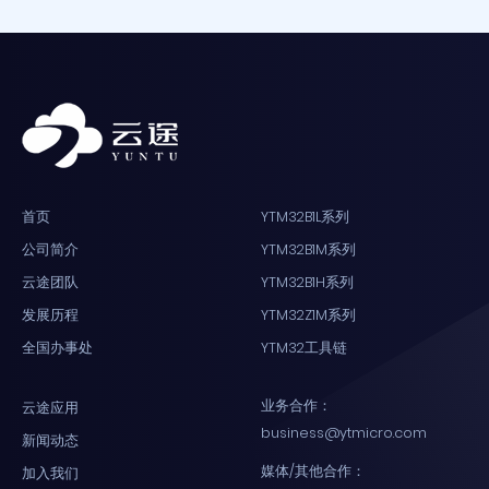
首页
YTM32B1L系列
公司简介
YTM32B1M系列
云途团队
YTM32B1H系列
发展历程
YTM32Z1M系列
全国办事处
YTM32工具链
业务合作：
云途应用
business@ytmicro.com
新闻动态
媒体/其他合作：
加入我们