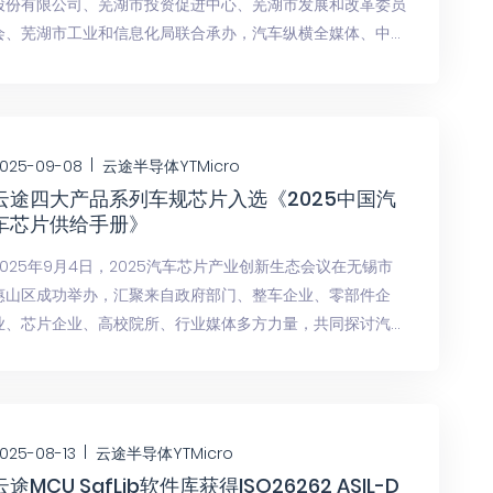
股份有限公司、芜湖市投资促进中心、芜湖市发展和改革委员
会、芜湖市工业和信息化局联合承办，汽车纵横全媒体、中国
汽车工业经济技术信息研究所有限公司协办，以“链动产业生
态，新质驱动未来”为主题的2025中国汽车供应链大会在安徽
芜湖隆重召开。会上江苏云途半导体有限公司自主研发的车规
级MCU“YTM32B1MC03H0MLFT”成功斩获“2025中国汽车芯
025-09-08
云途半导体YTMicro
片创新成果（控制类）”大奖。
云途四大产品系列车规芯片入选《2025中国汽
车芯片供给手册》
2025年9月4日，2025汽车芯片产业创新生态会议在无锡市
惠山区成功举办，汇聚来自政府部门、整车企业、零部件企
业、芯片企业、高校院所、行业媒体多方力量，共同探讨汽车
芯片自主发展路径，并在会上正式发布《2025中国汽车芯片
供给手册》。
025-08-13
云途半导体YTMicro
云途MCU SafLib软件库获得ISO26262 ASIL-D