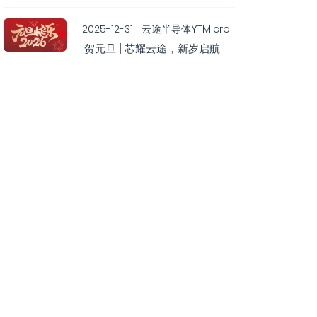
2025-12-31
云途半导体YTMicro
贺元旦 | 芯耀云途，新岁启航