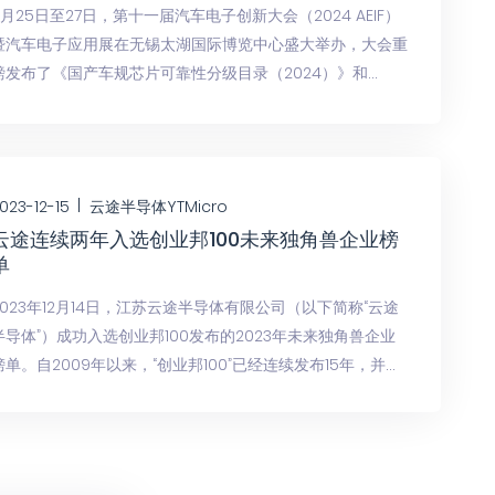
9月25日至27日，第十一届汽车电子创新大会（2024 AEIF）
暨汽车电子应用展在无锡太湖国际博览中心盛大举办，大会重
磅发布了《国产车规芯片可靠性分级目录（2024）》和
“2024金芯奖·汽车电子创新评选”的获奖名单，云途半导体荣
耀双双入选。
023-12-15
云途半导体YTMicro
云途连续两年入选创业邦100未来独角兽企业榜
单
2023年12月14日，江苏云途半导体有限公司（以下简称“云途
半导体”）成功入选创业邦100发布的2023年未来独角兽企业
榜单。自2009年以来，“创业邦100”已经连续发布15年，并于
2021年品牌全新升级为“创业邦100未来独角兽”，更聚焦于寻
找未来3-5年有望成为独角兽的潜在独角兽企业。