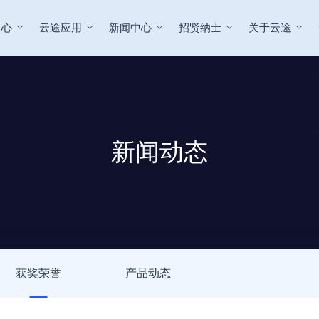
中心
云途应用
新闻中心
招贤纳士
关于云途
新闻动态
获奖荣誉
产品动态