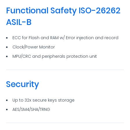
Functional Safety ISO-26262
ASIL-B
ECC for Flash and RAM w/ Error injection and record
Clock/Power Monitor
MPU/CRC and peripherals protection unit
Security
Up to 32x secure keys storage
AES/SM4/SHA/TRNG