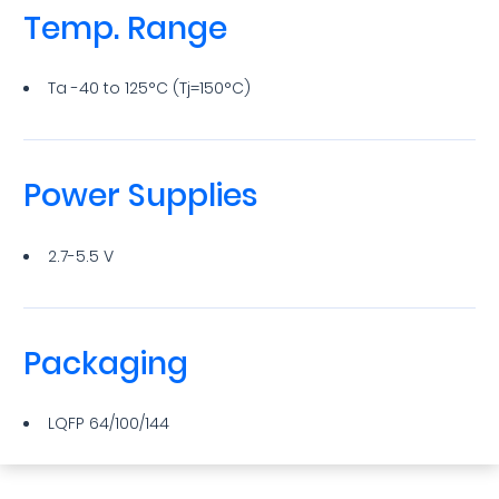
Temp. Range
Ta -40 to 125°C (Tj=150°C)
Power Supplies
2.7-5.5 V
Packaging
LQFP 64/100/144