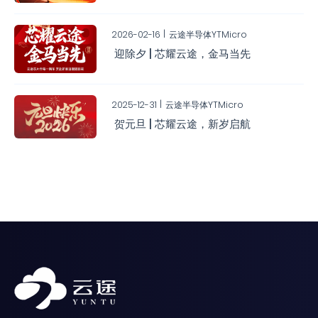
2026-02-16
云途半导体YTMicro
迎除夕 | 芯耀云途，金马当先
2025-12-31
云途半导体YTMicro
贺元旦 | 芯耀云途，新岁启航