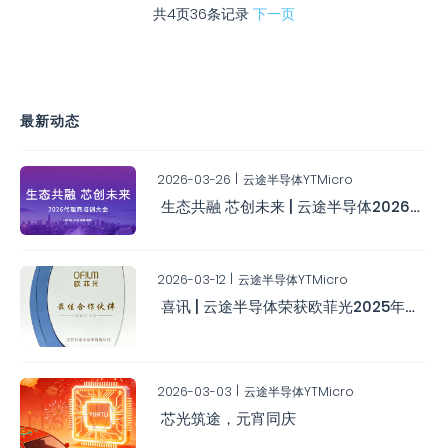
共4页36条记录
下一页
最新动态
2026-03-26
云途半导体YTMicro
生态共融 芯创未来 | 云途半导体2026代理商培训大会圆满举办
2026-03-12
云途半导体YTMicro
喜讯 | 云途半导体荣获欧菲光2025年度最佳合作伙伴
2026-03-03
云途半导体YTMicro
芯光筑途，元宵同庆