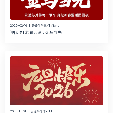
2026-02-16
云途半导体YTMicro
迎除夕 | 芯耀云途，金马当先
2025-12-31
云途半导体YTMicro