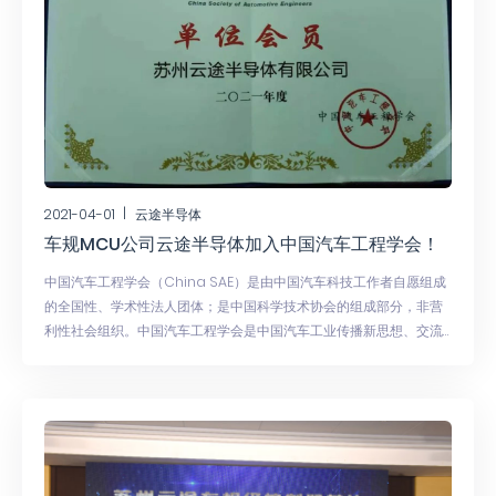
2021-04-01
云途半导体
车规MCU公司云途半导体加入中国汽车工程学会！
中国汽车工程学会（China SAE）是由中国汽车科技工作者自愿组成
的全国性、学术性法人团体；是中国科学技术协会的组成部分，非营
利性社会组织。中国汽车工程学会是中国汽车工业传播新思想、交流
新技术、宣传新观念的重要力量和增进国际汽车行业交流的重要桥
梁。