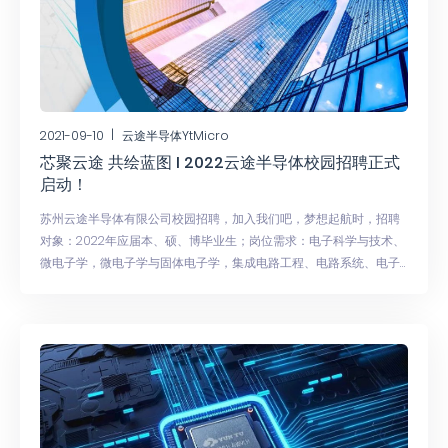
2021-09-10
云途半导体YtMicro
芯聚云途 共绘蓝图 I 2022云途半导体校园招聘正式
启动！
苏州云途半导体有限公司校园招聘，加入我们吧，梦想起航时，招聘
对象：2022年应届本、硕、博毕业生；岗位需求：电子科学与技术、
微电子学，微电子学与固体电子学，集成电路工程、电路系统、电子
信息工程、电器工程及其自动化等