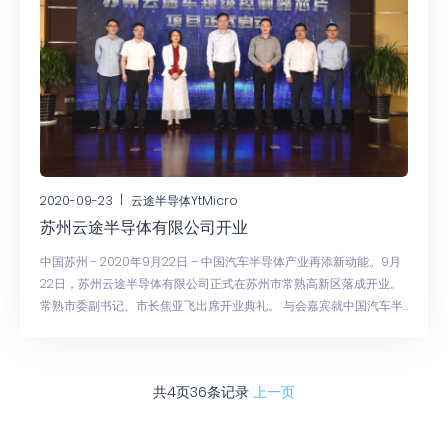
2020-09-23
云途半导体YtMicro
苏州云途半导体有限公司开业
中国苏州 - 2020年9月22日 – 中国汽车半导体产业再添新动能。9月
22日，苏州云途半导体有限公司正式在苏州市常熟高新区落成开业。
常熟市委副书记、市长焦亚飞出席开业典礼。 与会嘉宾就中国汽车半
导体产业的创新发展机遇进行了深入探讨。
共4页36条记录
上一页