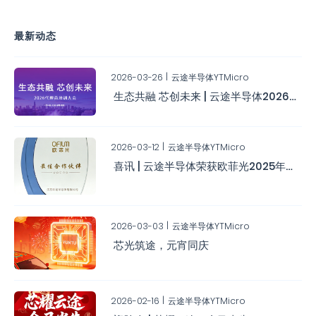
最新动态
2026-03-26
云途半导体YTMicro
生态共融 芯创未来 | 云途半导体2026代理商培训大会圆满举办
2026-03-12
云途半导体YTMicro
喜讯 | 云途半导体荣获欧菲光2025年度最佳合作伙伴
2026-03-03
云途半导体YTMicro
芯光筑途，元宵同庆
2026-02-16
云途半导体YTMicro